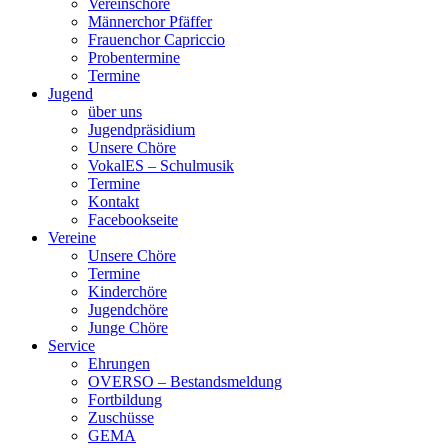
Vereinschöre
Männerchor Pfäffer
Frauenchor Capriccio
Probentermine
Termine
Jugend
über uns
Jugendpräsidium
Unsere Chöre
VokalES – Schulmusik
Termine
Kontakt
Facebookseite
Vereine
Unsere Chöre
Termine
Kinderchöre
Jugendchöre
Junge Chöre
Service
Ehrungen
OVERSO – Bestandsmeldung
Fortbildung
Zuschüsse
GEMA