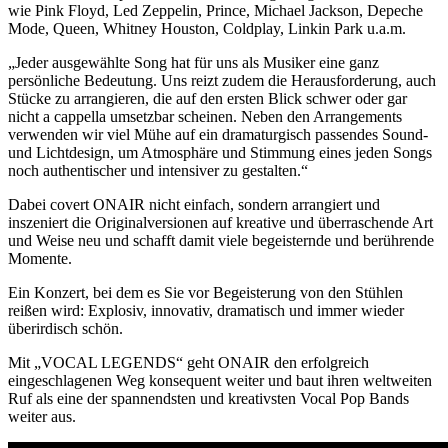
wie Pink Floyd, Led Zeppelin, Prince, Michael Jackson, Depeche
Mode, Queen, Whitney Houston, Coldplay, Linkin Park u.a.m.
„Jeder ausgewählte Song hat für uns als Musiker eine ganz
persönliche Bedeutung. Uns reizt zudem die Herausforderung, auch
Stücke zu arrangieren, die auf den ersten Blick schwer oder gar
nicht a cappella umsetzbar scheinen. Neben den Arrangements
verwenden wir viel Mühe auf ein dramaturgisch passendes Sound-
und Lichtdesign, um Atmosphäre und Stimmung eines jeden Songs
noch authentischer und intensiver zu gestalten.“
Dabei covert ONAIR nicht einfach, sondern arrangiert und
inszeniert die Originalversionen auf kreative und überraschende Art
und Weise neu und schafft damit viele begeisternde und berührende
Momente.
Ein Konzert, bei dem es Sie vor Begeisterung von den Stühlen
reißen wird: Explosiv, innovativ, dramatisch und immer wieder
überirdisch schön.
Mit „VOCAL LEGENDS“ geht ONAIR den erfolgreich
eingeschlagenen Weg konsequent weiter und baut ihren weltweiten
Ruf als eine der spannendsten und kreativsten Vocal Pop Bands
weiter aus.