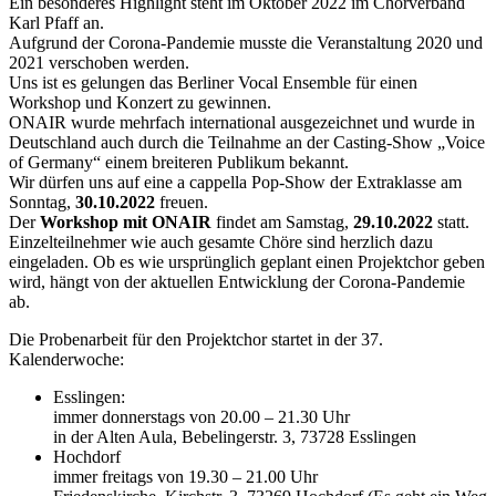
Ein besonderes Highlight steht im Oktober 2022 im Chorverband
Karl Pfaff an.
Aufgrund der Corona-Pandemie musste die Veranstaltung 2020 und
2021 verschoben werden.
Uns ist es gelungen das Berliner Vocal Ensemble für einen
Workshop und Konzert zu gewinnen.
ONAIR wurde mehrfach international ausgezeichnet und wurde in
Deutschland auch durch die Teilnahme an der Casting-Show „Voice
of Germany“ einem breiteren Publikum bekannt.
Wir dürfen uns auf eine a cappella Pop-Show der Extraklasse am
Sonntag,
30.10.2022
freuen.
Der
Workshop mit ONAIR
findet am Samstag,
29.10.2022
statt.
Einzelteilnehmer wie auch gesamte Chöre sind herzlich dazu
eingeladen. Ob es wie ursprünglich geplant einen Projektchor geben
wird, hängt von der aktuellen Entwicklung der Corona-Pandemie
ab.
Die Probenarbeit für den Projektchor startet in der 37.
Kalenderwoche:
Esslingen:
immer donnerstags von 20.00 – 21.30 Uhr
in der Alten Aula, Bebelingerstr. 3, 73728 Esslingen
Hochdorf
immer freitags von 19.30 – 21.00 Uhr