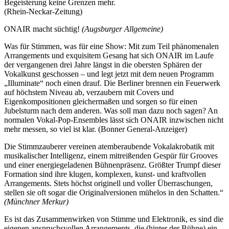
Begeisterung keine Grenzen mehr.
(Rhein-Neckar-Zeitung)
ONAIR macht süchtig!
(Augsburger Allgemeine)
Was für Stimmen, was für eine Show: Mit zum Teil phänomenalen
Arrangements und exquisitem Gesang hat sich ONAIR im Laufe
der vergangenen drei Jahre längst in die obersten Sphären der
Vokalkunst geschossen – und legt jetzt mit dem neuen Programm
„Illuminate“ noch einen drauf. Die Berliner brennen ein Feuerwerk
auf höchstem Niveau ab, verzaubern mit Covers und
Eigenkompositionen gleichermaßen und sorgen so für einen
Jubelsturm nach dem anderen. Was soll man dazu noch sagen? An
normalen Vokal-Pop-Ensembles lässt sich ONAIR inzwischen nicht
mehr messen, so viel ist klar. (Bonner General-Anzeiger)
Die Stimmzauberer vereinen atemberaubende Vokalakrobatik mit
musikalischer Intelligenz, einem mitreißenden Gespür für Grooves
und einer energiegeladenen Bühnenpräsenz. Größter Trumpf dieser
Formation sind ihre klugen, komplexen, kunst- und kraftvollen
Arrangements. Stets höchst originell und voller Überraschungen,
stellen sie oft sogar die Originalversionen mühelos in den Schatten.“
(Münchner Merkur)
Es ist das Zusammenwirken von Stimme und Elektronik, es sind die
eigenen anspruchsvollen Arrangements, die (hinter der Bühne) ein