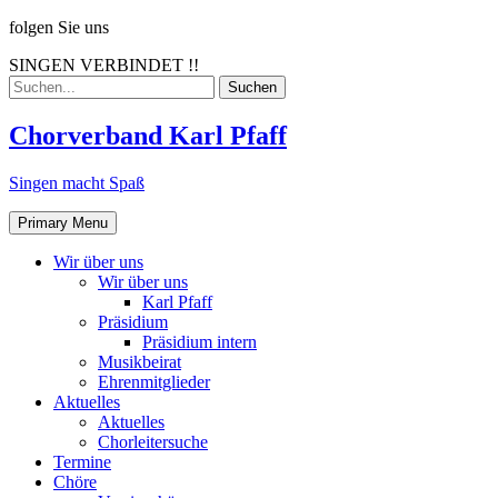
Skip
folgen Sie uns
to
SINGEN VERBINDET !!
content
Search
for:
Chorverband Karl Pfaff
Singen macht Spaß
Primary Menu
Wir über uns
Wir über uns
Karl Pfaff
Präsidium
Präsidium intern
Musikbeirat
Ehrenmitglieder
Aktuelles
Aktuelles
Chorleitersuche
Termine
Chöre