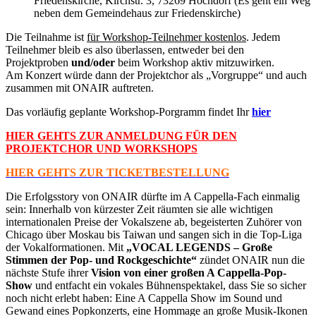
Friedenskirche, Kirchstr. 3, 73269 Hochdorf (Es geht ein Weg
neben dem Gemeindehaus zur Friedenskirche)
Die Teilnahme ist
für Workshop-Teilnehmer kostenlos
. Jedem
Teilnehmer bleib es also überlassen, entweder bei den
Projektproben
und/oder
beim Workshop aktiv mitzuwirken.
Am Konzert würde dann der Projektchor als „Vorgruppe“ und auch
zusammen mit ONAIR auftreten.
Das vorläufig geplante Workshop-Porgramm findet Ihr
hier
HIER GEHTS ZUR ANMELDUNG FÜR DEN
PROJEKTCHOR UND WORKSHOPS
HIER GEHTS ZUR TICKETBESTELLUNG
Die Erfolgsstory von ONAIR dürfte im A Cappella-Fach einmalig
sein: Innerhalb von kürzester Zeit räumten sie alle wichtigen
internationalen Preise der Vokalszene ab, begeisterten Zuhörer von
Chicago über Moskau bis Taiwan und sangen sich in die Top-Liga
der Vokalformationen. Mit
„VOCAL LEGENDS – Große
Stimmen der Pop- und Rockgeschichte“
zündet ONAIR nun die
nächste Stufe ihrer
Vision von einer großen A Cappella-Pop-
Show
und entfacht ein vokales Bühnenspektakel, dass Sie so sicher
noch nicht erlebt haben: Eine A Cappella Show im Sound und
Gewand eines Popkonzerts, eine Hommage an große Musik-Ikonen