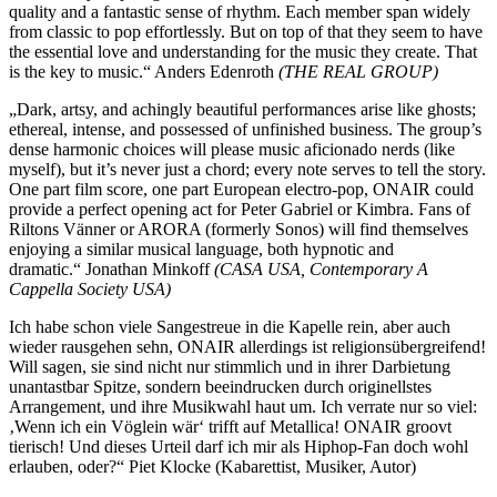
quality and a fantastic sense of rhythm. Each member span widely
from classic to pop effortlessly. But on top of that they seem to have
the essential love and understanding for the music they create. That
is the key to music.“ Anders Edenroth
(THE REAL GROUP)
„Dark, artsy, and achingly beautiful performances arise like ghosts;
ethereal, intense, and possessed of unfinished business. The group’s
dense harmonic choices will please music aficionado nerds (like
myself), but it’s never just a chord; every note serves to tell the story.
One part film score, one part European electro-pop, ONAIR could
provide a perfect opening act for Peter Gabriel or Kimbra. Fans of
Riltons Vänner or ARORA (formerly Sonos) will find themselves
enjoying a similar musical language, both hypnotic and
dramatic.“ Jonathan Minkoff
(CASA USA, Contemporary A
Cappella Society USA)
Ich habe schon viele Sangestreue in die Kapelle rein, aber auch
wieder rausgehen sehn, ONAIR allerdings ist religionsübergreifend!
Will sagen, sie sind nicht nur stimmlich und in ihrer Darbietung
unantastbar Spitze, sondern beeindrucken durch originellstes
Arrangement, und ihre Musikwahl haut um. Ich verrate nur so viel:
‚Wenn ich ein Vöglein wär‘ trifft auf Metallica! ONAIR groovt
tierisch! Und dieses Urteil darf ich mir als Hiphop-Fan doch wohl
erlauben, oder?“ Piet Klocke (Kabarettist, Musiker, Autor)