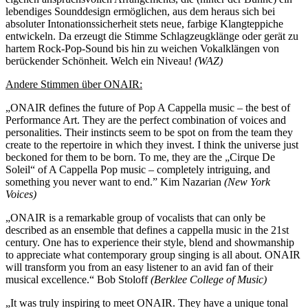
lebendiges Sounddesign ermöglichen, aus dem heraus sich bei
absoluter Intonationssicherheit stets neue, farbige Klangteppiche
entwickeln. Da erzeugt die Stimme Schlagzeugklänge oder gerät zu
hartem Rock-Pop-Sound bis hin zu weichen Vokalklängen von
berückender Schönheit. Welch ein Niveau!
(WAZ)
Andere Stimmen über ONAIR:
„ONAIR defines the future of Pop A Cappella music – the best of
Performance Art. They are the perfect combination of voices and
personalities. Their instincts seem to be spot on from the team they
create to the repertoire in which they invest. I think the universe just
beckoned for them to be born. To me, they are the „Cirque De
Soleil“ of A Cappella Pop music – completely intriguing, and
something you never want to end.” Kim Nazarian
(New York
Voices)
„ONAIR is a remarkable group of vocalists that can only be
described as an ensemble that defines a cappella music in the 21st
century. One has to experience their style, blend and showmanship
to appreciate what contemporary group singing is all about. ONAIR
will transform you from an easy listener to an avid fan of their
musical excellence.“ Bob Stoloff
(Berklee College of Music)
„It was truly inspiring to meet ONAIR. They have a unique tonal