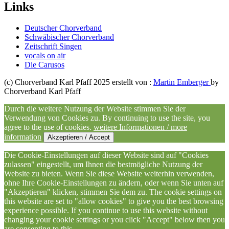
Links
Deutscher Chorverband
Schwäbischer Chorverband
Zeitschrift Singen
vocals on air
Die Carusos
(c) Chorverband Karl Pfaff 2025 erstellt von :
Martin Emberger
by
Chorverband Karl Pfaff
Durch die weitere Nutzung der Website stimmen Sie der
Verwendung von Cookies zu. By continuing to use the site, you
agree to the use of cookies.
weitere Informationen / more
information
Akzeptieren / Accept
Die Cookie-Einstellungen auf dieser Website sind auf "Cookies
zulassen" eingestellt, um Ihnen die bestmögliche Nutzung der
Website zu bieten. Wenn Sie diese Website weiterhin verwenden,
ohne Ihre Cookie-Einstellungen zu ändern, oder wenn Sie unten auf
"Akzeptieren" klicken, stimmen Sie dem zu. The cookie settings on
this website are set to "allow cookies" to give you the best browsing
experience possible. If you continue to use this website without
changing your cookie settings or you click "Accept" below then you
are consenting to this.