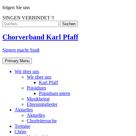
Skip
folgen Sie uns
to
SINGEN VERBINDET !!
content
Search
for:
Chorverband Karl Pfaff
Singen macht Spaß
Primary Menu
Wir über uns
Wir über uns
Karl Pfaff
Präsidium
Präsidium intern
Musikbeirat
Ehrenmitglieder
Aktuelles
Aktuelles
Chorleitersuche
Termine
Chöre