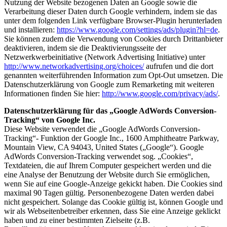
Nutzung der Website bezogenen Daten an Google sowie die
Verarbeitung dieser Daten durch Google verhindern, indem sie das
unter dem folgenden Link verfügbare Browser-Plugin herunterladen
und installieren:
https://www.google.com/settings/ads/plugin?hl=de
.
Sie können zudem die Verwendung von Cookies durch Drittanbieter
deaktivieren, indem sie die Deaktivierungsseite der
Netzwerkwerbeinitiative (Network Advertising Initiative) unter
http://www.networkadvertising.org/choices/
aufrufen und die dort
genannten weiterführenden Information zum Opt-Out umsetzen. Die
Datenschutzerklärung von Google zum Remarketing mit weiteren
Informationen finden Sie hier:
http://www.google.com/privacy/ads/
.
Datenschutzerklärung für das „Google AdWords Conversion-
Tracking“ von Google Inc.
Diese Website verwendet die „Google AdWords Conversion-
Tracking“- Funktion der Google Inc., 1600 Amphitheatre Parkway,
Mountain View, CA 94043, United States („Google“). Google
AdWords Conversion-Tracking verwendet sog. „Cookies“,
Textdateien, die auf Ihrem Computer gespeichert werden und die
eine Analyse der Benutzung der Website durch Sie ermöglichen,
wenn Sie auf eine Google-Anzeige gekickt haben. Die Cookies sind
maximal 90 Tagen gültig. Personenbezogene Daten werden dabei
nicht gespeichert. Solange das Cookie gültig ist, können Google und
wir als Webseitenbetreiber erkennen, dass Sie eine Anzeige geklickt
haben und zu einer bestimmten Zielseite (z.B.