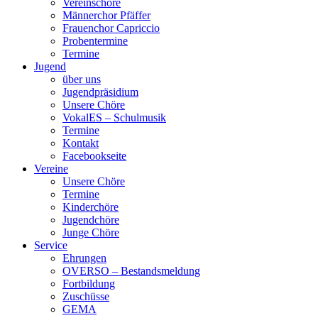
Vereinschöre
Männerchor Pfäffer
Frauenchor Capriccio
Probentermine
Termine
Jugend
über uns
Jugendpräsidium
Unsere Chöre
VokalES – Schulmusik
Termine
Kontakt
Facebookseite
Vereine
Unsere Chöre
Termine
Kinderchöre
Jugendchöre
Junge Chöre
Service
Ehrungen
OVERSO – Bestandsmeldung
Fortbildung
Zuschüsse
GEMA