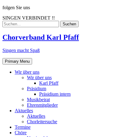
Skip
folgen Sie uns
to
SINGEN VERBINDET !!
content
Search
for:
Chorverband Karl Pfaff
Singen macht Spaß
Primary Menu
Wir über uns
Wir über uns
Karl Pfaff
Präsidium
Präsidium intern
Musikbeirat
Ehrenmitglieder
Aktuelles
Aktuelles
Chorleitersuche
Termine
Chöre