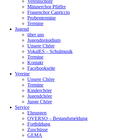
Vereinschöre
Männerchor Pfäffer
Frauenchor Capriccio
Probentermine
Termine
Jugend
über uns
Jugendpräsidium
Unsere Chöre
VokalES – Schulmusik
Termine
Kontakt
Facebookseite
Vereine
Unsere Chöre
Termine
Kinderchöre
Jugendchöre
Junge Chöre
Service
Ehrungen
OVERSO – Bestandsmeldung
Fortbildung
Zuschüsse
GEMA