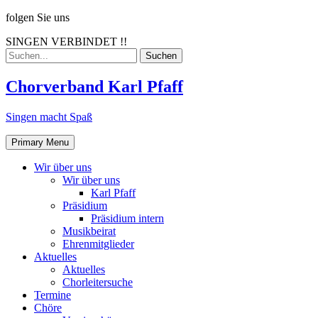
Skip
folgen Sie uns
to
SINGEN VERBINDET !!
content
Search
for:
Chorverband Karl Pfaff
Singen macht Spaß
Primary Menu
Wir über uns
Wir über uns
Karl Pfaff
Präsidium
Präsidium intern
Musikbeirat
Ehrenmitglieder
Aktuelles
Aktuelles
Chorleitersuche
Termine
Chöre