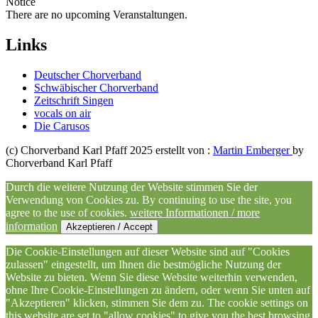
Notice
There are no upcoming Veranstaltungen.
Links
Deutscher Chorverband
Schwäbischer Chorverband
Zeitschrift Singen
vocals on air
Die Carusos
(c) Chorverband Karl Pfaff 2025 erstellt von :
Martin Emberger
by
Chorverband Karl Pfaff
Durch die weitere Nutzung der Website stimmen Sie der
Verwendung von Cookies zu. By continuing to use the site, you
agree to the use of cookies.
weitere Informationen / more
information
Akzeptieren / Accept
Die Cookie-Einstellungen auf dieser Website sind auf "Cookies
zulassen" eingestellt, um Ihnen die bestmögliche Nutzung der
Website zu bieten. Wenn Sie diese Website weiterhin verwenden,
ohne Ihre Cookie-Einstellungen zu ändern, oder wenn Sie unten auf
"Akzeptieren" klicken, stimmen Sie dem zu. The cookie settings on
this website are set to "allow cookies" to give you the best browsing