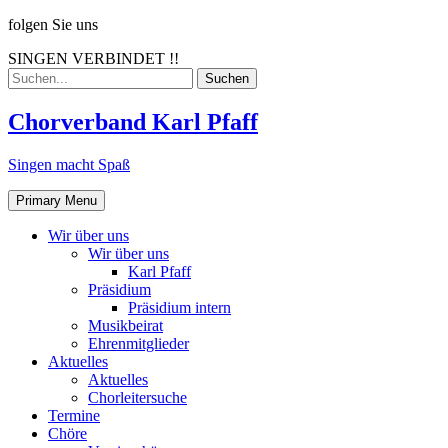
Skip
folgen Sie uns
to
SINGEN VERBINDET !!
content
Search
for:
Chorverband Karl Pfaff
Singen macht Spaß
Primary Menu
Wir über uns
Wir über uns
Karl Pfaff
Präsidium
Präsidium intern
Musikbeirat
Ehrenmitglieder
Aktuelles
Aktuelles
Chorleitersuche
Termine
Chöre