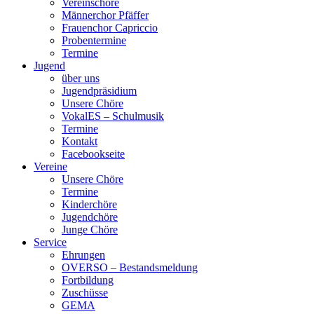
Vereinschöre
Männerchor Pfäffer
Frauenchor Capriccio
Probentermine
Termine
Jugend
über uns
Jugendpräsidium
Unsere Chöre
VokalES – Schulmusik
Termine
Kontakt
Facebookseite
Vereine
Unsere Chöre
Termine
Kinderchöre
Jugendchöre
Junge Chöre
Service
Ehrungen
OVERSO – Bestandsmeldung
Fortbildung
Zuschüsse
GEMA