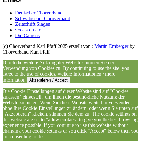
Deutscher Chorverband
Schwäbischer Chorverband
Zeitschrift Singen
vocals on air
Die Carusos
(c) Chorverband Karl Pfaff 2025 erstellt von :
Martin Emberger
by
Chorverband Karl Pfaff
Durch die weitere Nutzung der Website stimmen Sie der
Verwendung von Cookies zu. By continuing to use the site, you
agree to the use of cookies.
weitere Informationen / more
information
Akzeptieren / Accept
Die Cookie-Einstellungen auf dieser Website sind auf "Cookies
zulassen" eingestellt, um Ihnen die bestmögliche Nutzung der
Website zu bieten. Wenn Sie diese Website weiterhin verwenden,
ohne Ihre Cookie-Einstellungen zu ändern, oder wenn Sie unten auf
"Akzeptieren" klicken, stimmen Sie dem zu. The cookie settings on
this website are set to "allow cookies" to give you the best browsing
experience possible. If you continue to use this website without
changing your cookie settings or you click "Accept" below then you
are consenting to this.