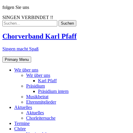
Skip
folgen Sie uns
to
SINGEN VERBINDET !!
content
Search
for:
Chorverband Karl Pfaff
Singen macht Spaß
Primary Menu
Wir über uns
Wir über uns
Karl Pfaff
Präsidium
Präsidium intern
Musikbeirat
Ehrenmitglieder
Aktuelles
Aktuelles
Chorleitersuche
Termine
Chöre