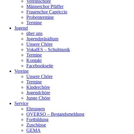
Vereinschöre
Männerchor Pfäffer
Frauenchor Capriccio
Probentermine
Termine
Jugend
über uns
Jugendpräsidium
Unsere Chöre
VokalES – Schulmusik
Termine
Kontakt
Facebookseite
Vereine
Unsere Chöre
Termine
Kinderchöre
Jugendchöre
Junge Chöre
Service
Ehrungen
OVERSO – Bestandsmeldung
Fortbildung
Zuschüsse
GEMA