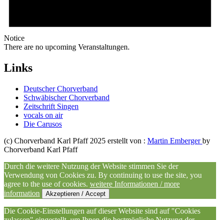
Notice
There are no upcoming Veranstaltungen.
Links
Deutscher Chorverband
Schwäbischer Chorverband
Zeitschrift Singen
vocals on air
Die Carusos
(c) Chorverband Karl Pfaff 2025 erstellt von :
Martin Emberger
by
Chorverband Karl Pfaff
Durch die weitere Nutzung der Website stimmen Sie der
Verwendung von Cookies zu. By continuing to use the site, you
agree to the use of cookies.
weitere Informationen / more
information
Akzeptieren / Accept
Die Cookie-Einstellungen auf dieser Website sind auf "Cookies
zulassen" eingestellt, um Ihnen die bestmögliche Nutzung der