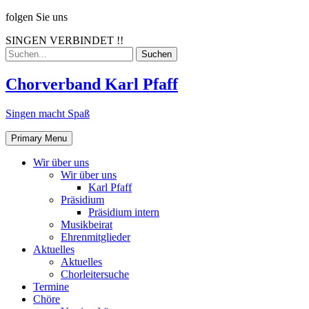
Skip
folgen Sie uns
to
SINGEN VERBINDET !!
content
Search
for:
Chorverband Karl Pfaff
Singen macht Spaß
Primary Menu
Wir über uns
Wir über uns
Karl Pfaff
Präsidium
Präsidium intern
Musikbeirat
Ehrenmitglieder
Aktuelles
Aktuelles
Chorleitersuche
Termine
Chöre