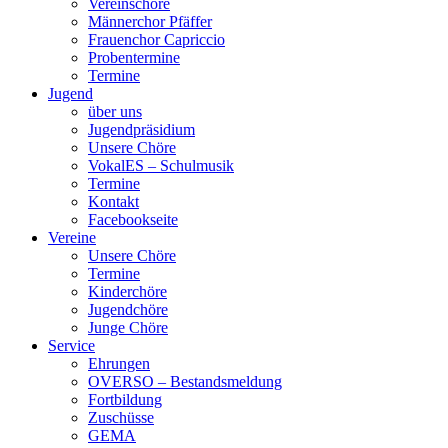
Vereinschöre
Männerchor Pfäffer
Frauenchor Capriccio
Probentermine
Termine
Jugend
über uns
Jugendpräsidium
Unsere Chöre
VokalES – Schulmusik
Termine
Kontakt
Facebookseite
Vereine
Unsere Chöre
Termine
Kinderchöre
Jugendchöre
Junge Chöre
Service
Ehrungen
OVERSO – Bestandsmeldung
Fortbildung
Zuschüsse
GEMA