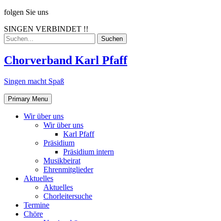
Skip
folgen Sie uns
to
SINGEN VERBINDET !!
content
Search
for:
Chorverband Karl Pfaff
Singen macht Spaß
Primary Menu
Wir über uns
Wir über uns
Karl Pfaff
Präsidium
Präsidium intern
Musikbeirat
Ehrenmitglieder
Aktuelles
Aktuelles
Chorleitersuche
Termine
Chöre