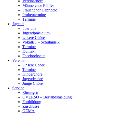
Vereinschöre
Männerchor Pfäffer
Frauenchor Capriccio
Probentermine
Termine
Jugend
über uns
Jugendpräsidium
Unsere Chöre
VokalES – Schulmusik
Termine
Kontakt
Facebookseite
Vereine
Unsere Chöre
Termine
Kinderchöre
Jugendchöre
Junge Chöre
Service
Ehrungen
OVERSO – Bestandsmeldung
Fortbildung
Zuschüsse
GEMA