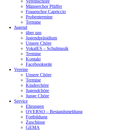
Vereinschöre
Männerchor Pfäffer
Frauenchor Capriccio
Probentermine
Termine
Jugend
über uns
Jugendpräsidium
Unsere Chöre
VokalES – Schulmusik
Termine
Kontakt
Facebookseite
Vereine
Unsere Chöre
Termine
Kinderchöre
Jugendchöre
Junge Chöre
Service
Ehrungen
OVERSO – Bestandsmeldung
Fortbildung
Zuschüsse
GEMA