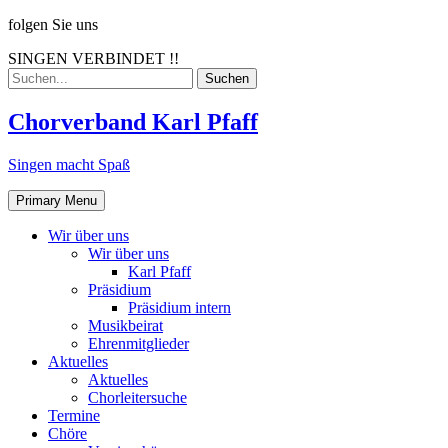
Skip
folgen Sie uns
to
SINGEN VERBINDET !!
content
Search
for:
Chorverband Karl Pfaff
Singen macht Spaß
Primary Menu
Wir über uns
Wir über uns
Karl Pfaff
Präsidium
Präsidium intern
Musikbeirat
Ehrenmitglieder
Aktuelles
Aktuelles
Chorleitersuche
Termine
Chöre