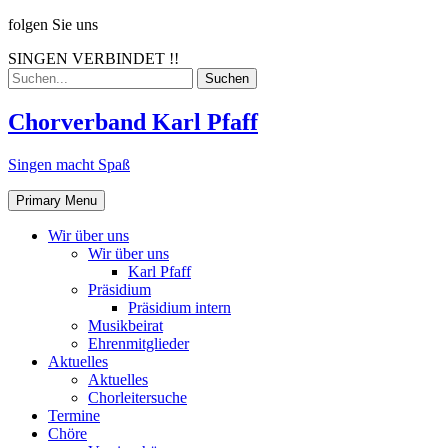
Skip
folgen Sie uns
to
SINGEN VERBINDET !!
content
Search
for:
Chorverband Karl Pfaff
Singen macht Spaß
Primary Menu
Wir über uns
Wir über uns
Karl Pfaff
Präsidium
Präsidium intern
Musikbeirat
Ehrenmitglieder
Aktuelles
Aktuelles
Chorleitersuche
Termine
Chöre