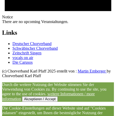
Notice
There are no upcoming Veranstaltungen.
Links
Deutscher Chorverband
Schwäbischer Chorverband
Zeitschrift Singen
vocals on air
Die Carusos
(c) Chorverband Karl Pfaff 2025 erstellt von :
Martin Emberger
by
Chorverband Karl Pfaff
Durch die weitere Nutzung der Website stimmen Sie der
Verwendung von Cookies zu. By continuing to use the site, you
agree to the use of cookies.
weitere Informationen / more
information
Akzeptieren / Accept
Die Cookie-Einstellungen auf dieser Website sind auf "Cookies
zulassen" eingestellt, um Ihnen die bestmögliche Nutzung der