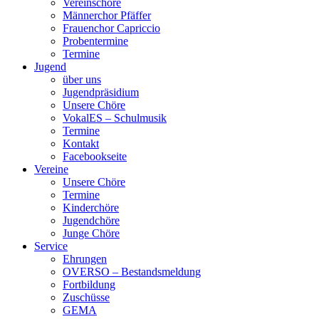
Vereinschöre
Männerchor Pfäffer
Frauenchor Capriccio
Probentermine
Termine
Jugend
über uns
Jugendpräsidium
Unsere Chöre
VokalES – Schulmusik
Termine
Kontakt
Facebookseite
Vereine
Unsere Chöre
Termine
Kinderchöre
Jugendchöre
Junge Chöre
Service
Ehrungen
OVERSO – Bestandsmeldung
Fortbildung
Zuschüsse
GEMA