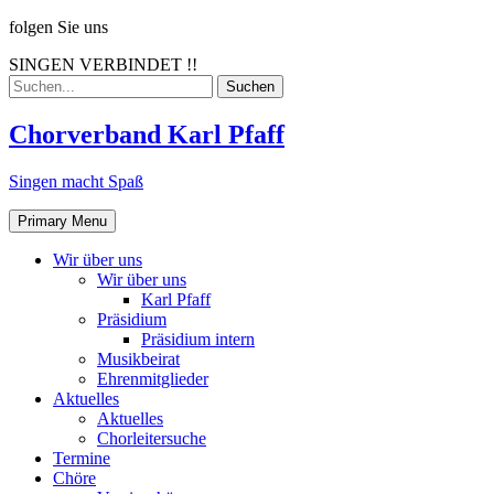
Skip
folgen Sie uns
to
SINGEN VERBINDET !!
content
Search
for:
Chorverband Karl Pfaff
Singen macht Spaß
Primary Menu
Wir über uns
Wir über uns
Karl Pfaff
Präsidium
Präsidium intern
Musikbeirat
Ehrenmitglieder
Aktuelles
Aktuelles
Chorleitersuche
Termine
Chöre