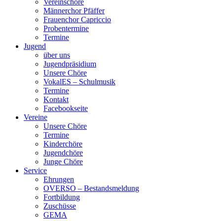
Vereinschöre
Männerchor Pfäffer
Frauenchor Capriccio
Probentermine
Termine
Jugend
über uns
Jugendpräsidium
Unsere Chöre
VokalES – Schulmusik
Termine
Kontakt
Facebookseite
Vereine
Unsere Chöre
Termine
Kinderchöre
Jugendchöre
Junge Chöre
Service
Ehrungen
OVERSO – Bestandsmeldung
Fortbildung
Zuschüsse
GEMA